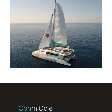
DEPORTIVO
·
DESTACADA
·
ESCUELAS DE VACACIONES
Con
miCole