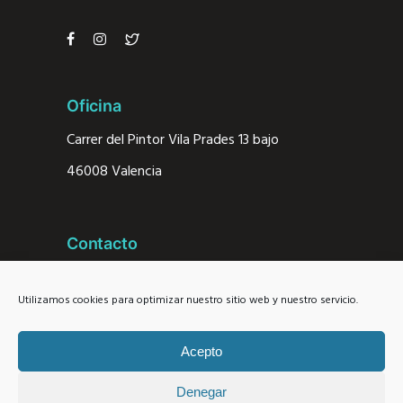
Oficina
Carrer del Pintor Vila Prades 13 bajo
46008 Valencia
Contacto
692
484 941
Utilizamos cookies para optimizar nuestro sitio web y nuestro servicio.
conmicole@conmicole.es
Acepto
Denegar