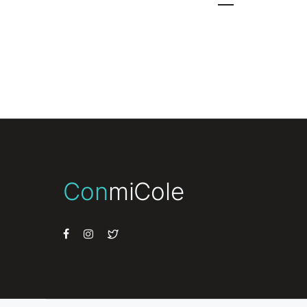
Con
miCole